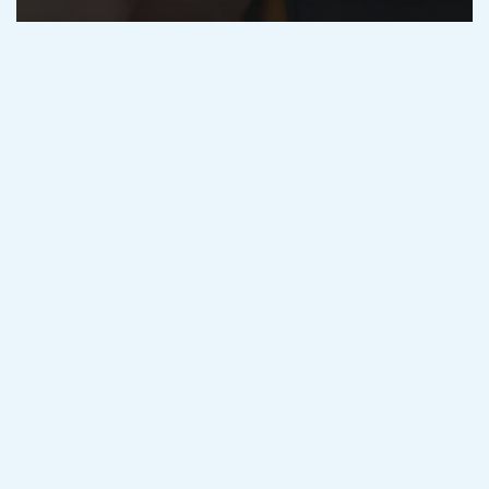
Prove dei concorsi
Tatuaggi nei concorsi Militari e di
Polizia: Normative, Zone Ammesse
e Regolamenti 2025