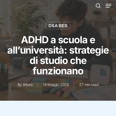
Men
Skip
to
search
main
content
DSA BES
ADHD a scuola e
all’università: strategie
di studio che
funzionano
By
Arturo
19 Maggio 2026
27 min read