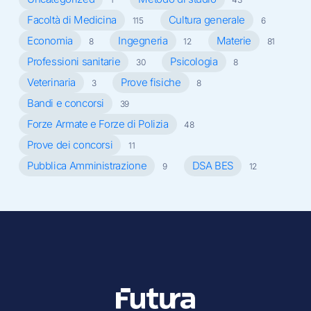
Facoltà di Medicina
Cultura generale
115
6
Economia
Ingegneria
Materie
8
12
81
Professioni sanitarie
Psicologia
30
8
Veterinaria
Prove fisiche
3
8
Bandi e concorsi
39
Forze Armate e Forze di Polizia
48
Prove dei concorsi
11
Pubblica Amministrazione
DSA BES
9
12