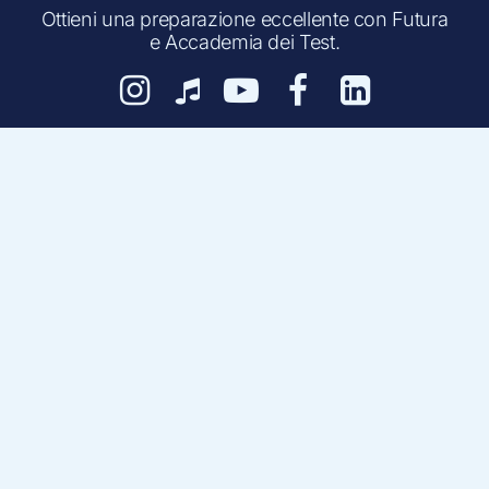
Ottieni una preparazione eccellente con Futura
e Accademia dei Test.
Preparazione
Test medicina
Medicina private
Professioni sanitarie
Libri e Manuali
Concorsi Militari
Preparazione
TOLC Psicologia