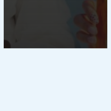
Chimica
Materie
Proprietà colligative: ripassa le
formule e i concetti principali