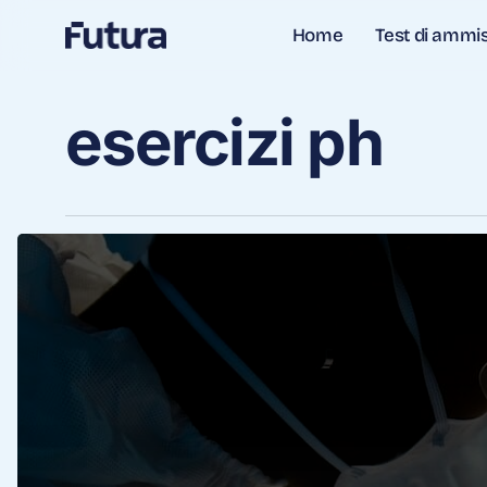
Skip
Test di ammi
Home
to
main
content
esercizi ph