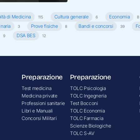
ltà di Medicina
Cultura generale
Economia
115
6
8
inaria
Prove fisiche
Bandi e concorsi
Fo
3
8
39
DSA BES
9
12
Preparazione
Preparazione
Test medicina
TOLC Psicologia
Medicina private
TOLC Ingegneria
Professioni sanitarie
Test Bocconi
Libri e Manuali
TOLC Economia
Concorsi Militari
TOLC Farmacia
Scienze Biologiche
TOLC S-AV