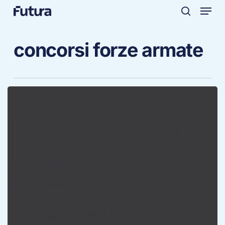
Menu
Skip
to
search
main
concorsi forze armate
content