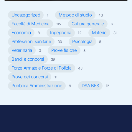
Uncategorized
Metodo di studio
1
43
Facoltà di Medicina
Cultura generale
115
6
Economia
Ingegneria
Materie
8
12
81
Professioni sanitarie
Psicologia
30
8
Veterinaria
Prove fisiche
3
8
Bandi e concorsi
39
Forze Armate e Forze di Polizia
48
Prove dei concorsi
11
Pubblica Amministrazione
DSA BES
9
12