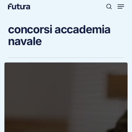
Menu
Skip
to
search
main
concorsi accademia
content
navale