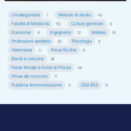
Uncategorized
Metodo di studio
1
43
Facoltà di Medicina
Cultura generale
115
6
Economia
Ingegneria
Materie
8
12
81
Professioni sanitarie
Psicologia
30
8
Veterinaria
Prove fisiche
3
8
Bandi e concorsi
39
Forze Armate e Forze di Polizia
48
Prove dei concorsi
11
Pubblica Amministrazione
DSA BES
9
12