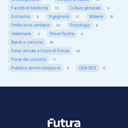
Facoltà di Medicina
Cultura generale
115
6
Economia
Ingegneria
Materie
8
12
81
Professioni sanitarie
Psicologia
30
8
Veterinaria
Prove fisiche
3
8
Bandi e concorsi
39
Forze Armate e Forze di Polizia
48
Prove dei concorsi
11
Pubblica Amministrazione
DSA BES
9
12