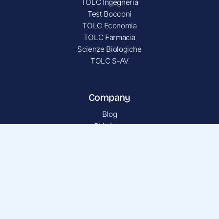
TOLC Ingegneria
Test Bocconi
TOLC Economia
TOLC Farmacia
Scienze Biologiche
TOLC S-AV
Company
Blog
Chi siamo
Porta un amico
Privacy Policy
Contatti
Via Ripamonti, 44 - Milano 20141 (MI)
[email protected]