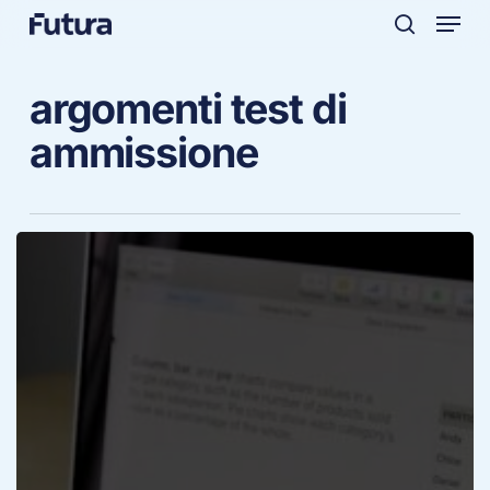
Menu
Skip
to
search
main
argomenti test di
content
ammissione