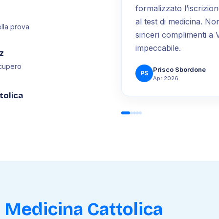
formalizzato l’iscrizio
al test di medicina. N
ella prova
sinceri complimenti a 
impeccabile.
z
recupero
Prisco Sbordone
PS
Apr 2026
tolica
t Medicina Cattolica