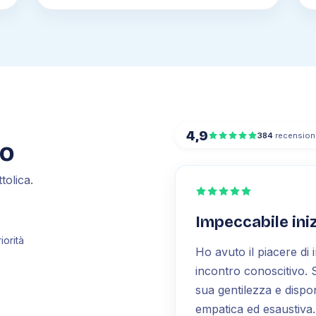
4,9
384
recension
mo
tolica.
Impeccabile ini
iorità
Ho avuto il piacere di 
incontro conoscitivo. S
sua gentilezza e dispon
empatica ed esaustiva.